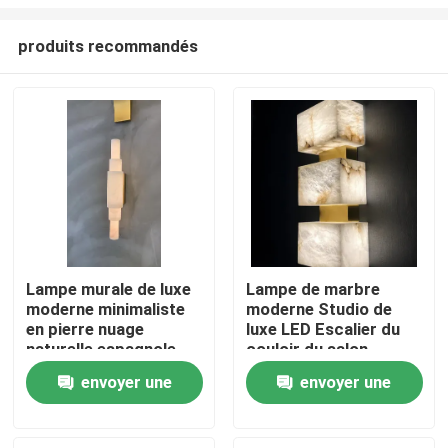
produits recommandés
Lampe murale de luxe
Lampe de marbre
moderne minimaliste
moderne Studio de
À la maison
en pierre nuage
luxe LED Escalier du
naturelle espagnole
couloir du salon
pour salon, lampe de
moderne Tête de
Produits
envoyer une
envoyer une
couloir, lampe de
chambre Lampe
chevet en albâtre
murale de marbre
demande
demande
À propos de nous