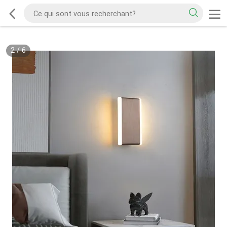
2
/
6