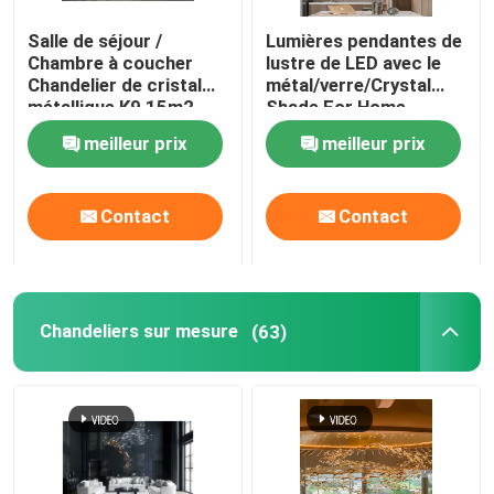
Salle de séjour /
Lumières pendantes de
Chambre à coucher
lustre de LED avec le
Chandelier de cristal
métal/verre/Crystal
métallique K9 15m2 -
Shade For Home
30m2 111V ~ 240V
Decoration
meilleur prix
meilleur prix
Contact
Contact
Chandeliers sur mesure
(63)