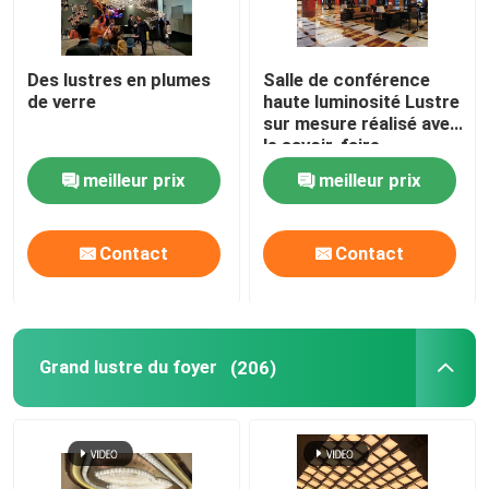
Visite de l'usine
Des lustres en plumes
Salle de conférence
de verre
haute luminosité Lustre
sur mesure réalisé avec
Contrôle de la qualité
le savoir-faire
européen
meilleur prix
meilleur prix
Nous contacter
Contact
Contact
Le blog
Demandez un devis
Grand lustre du foyer
(206)
Lumières pendantes de lustre
Chandeliers sur mesure