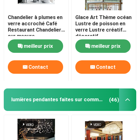
Chandelier à plumes en
Glace Art Thème océan
verre accroché Café
Lustre de poisson en
Restaurant Chandelier
verre Lustre créatif
sur mesure
décoratif
meilleur prix
meilleur prix
Contact
Contact
À la maison
lumières pendantes faites sur commande
(46)
Produits
À propos de nous