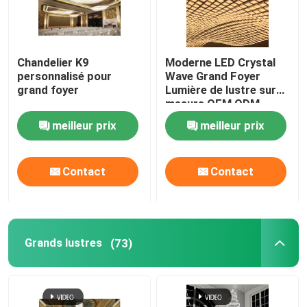
lumières pendantes faites sur commande
Chandelier K9
Moderne LED Crystal
personnalisé pour
Wave Grand Foyer
Grand lustre du foyer
grand foyer
Lumière de lustre sur
mesure OEM ODM
Grands lustres
meilleur prix
meilleur prix
Lustres d'extra large
Contact
Contact
Chandelier du hall
Grands lustres
(73)
Des chandeliers de haut plafond
Chandelier d'entrée