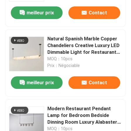
meilleur prix
Contact
Natural Spanish Marble Copper
Chandeliers Creative Luxury LED
Dimmable Light for Restaurant
Hotel Bar Available in Middle
MOQ：10pcs
Sizes
Prix：Négociable
meilleur prix
Contact
À la maison
Modern Restaurant Pendant
Produits
Lamp for Bedroom Bedside
Dinning Room Luxury Alabaster
Marble Ball Pendant Light
À propos de nous
MOQ：10pcs