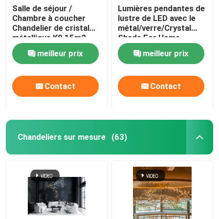
Salle de séjour /
Lumières pendantes de
Chambre à coucher
lustre de LED avec le
Lumière de miroir de salle de bain à LED
Chandelier de cristal
métal/verre/Crystal
métallique K9 15m2 -
Shade For Home
30m2 111V ~ 240V
Decoration
meilleur prix
meilleur prix
Contact
Contact
Chandeliers sur mesure
(63)