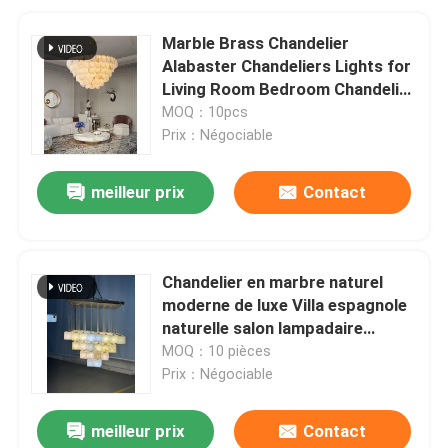
Marble Brass Chandelier
Alabaster Chandeliers Lights for
Living Room Bedroom Chandelier
Luxury
MOQ：10pcs
Prix：Négociable
meilleur prix
Contact
Chandelier en marbre naturel
moderne de luxe Villa espagnole
naturelle salon lampadaire
restaurant lampe suspendue en
MOQ：10 pièces
alabaster
Prix：Négociable
meilleur prix
Contact