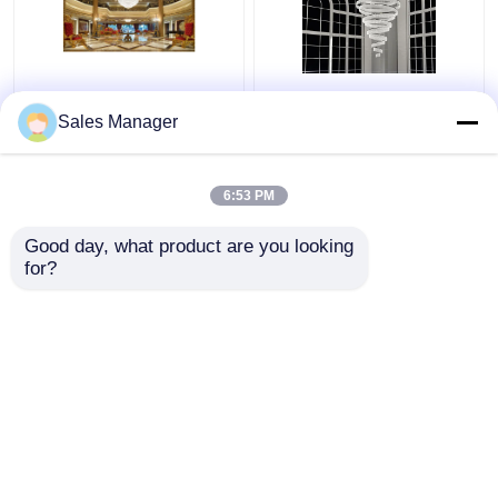
Centre d'ingénierie non
Chassis épaissis
standard Hall Grands
polissage de cristal
Sales Manager
lustres pour une villa
grand lustre lumières
duplex
25m2 pour l'escalier
tournant double
6:53 PM
meilleur prix
meilleur prix
Good day, what product are you looking 
for?
Contact
Contact
Regardez plus
Aperçu
Au sujet de nous
Contactez-nous
Desktop Site
Plan du site
Privacy Policy