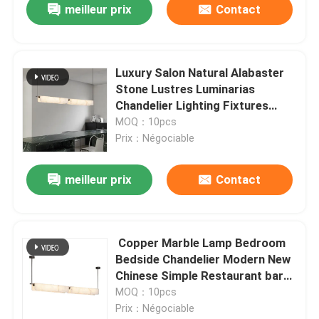
meilleur prix
Contact
Luxury Salon Natural Alabaster
Stone Lustres Luminarias
Chandelier Lighting Fixtures
Linear Horizontal Pendant Lamp
MOQ：10pcs
for Hall
Prix：Négociable
meilleur prix
Contact
Copper Marble Lamp Bedroom
Bedside Chandelier Modern New
Chinese Simple Restaurant bar
Long Barrel Designer Pendant
MOQ：10pcs
Light
Prix：Négociable