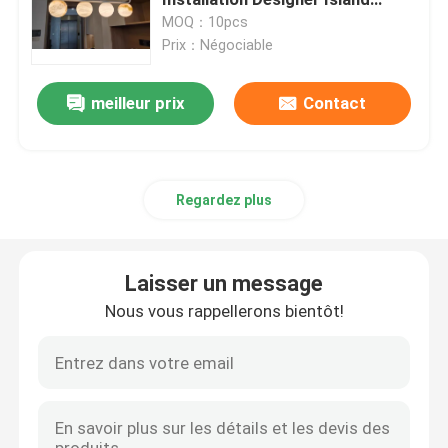
Table Lamp
MOQ：10pcs
Prix：Négociable
lumières pendantes faites sur commande
meilleur prix
Contact
Grand lustre du foyer
Grands lustres
Regardez plus
Lustres d'extra large
Laisser un message
Chandelier du hall
Nous vous rappellerons bientôt!
Des chandeliers de haut plafond
Chandelier d'entrée