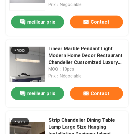
Prix：Négociable
Visite de l'usine
meilleur prix
Contact
Contrôle de la qualité
Linear Marble Pendant Light
Nous contacter
Modern Home Decor Restaurant
Chandelier Customized Luxury
Alabaster Lamp
MOQ：10pcs
Le blog
Prix：Négociable
Demandez un devis
meilleur prix
Contact
Lumières pendantes de lustre
Strip Chandelier Dining Table
Lamp Large Size Hanging
Chandeliers sur mesure
Installation Designer Island