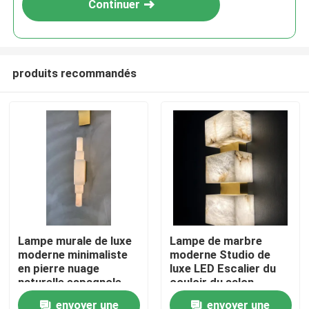
Continuer
produits recommandés
À la maison
Lampe murale de luxe
Lampe de marbre
moderne minimaliste
moderne Studio de
Produits
en pierre nuage
luxe LED Escalier du
naturelle espagnole
couloir du salon
pour salon, lampe de
moderne Tête de
envoyer une
envoyer une
À propos de nous