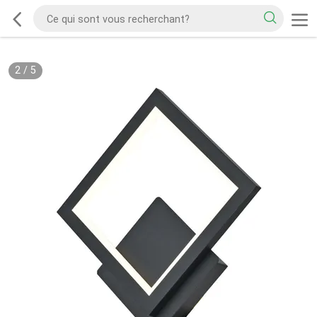
2
/
5