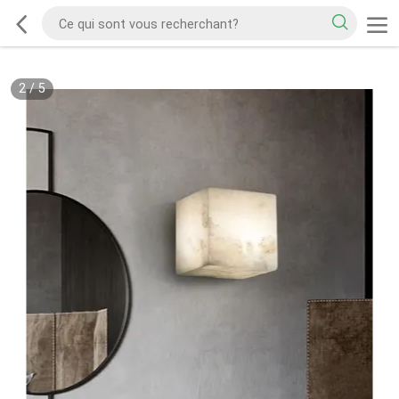
2
/
5