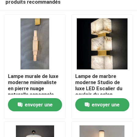
produits recommandés
Lampe murale de luxe
Lampe de marbre
moderne minimaliste
moderne Studio de
en pierre nuage
luxe LED Escalier du
naturelle espagnole
couloir du salon
À la maison
pour salon, lampe de
moderne Tête de
envoyer une
envoyer une
couloir, lampe de
chambre Lampe
chevet en albâtre
murale de marbre
Produits
demande
demande
À propos de nous