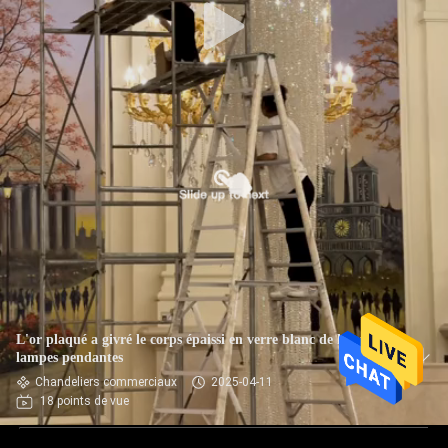
L'or plaqué a givré le corps épaissi en verre blanc de lampe de
lampes pendantes
Chandeliers commerciaux
2025-04-11
18 points de vue