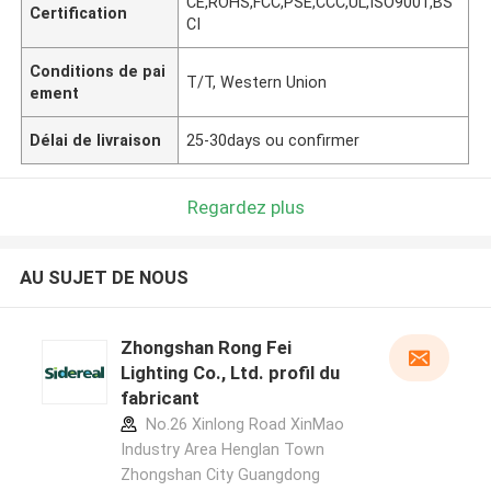
CE,ROHS,FCC,PSE,CCC,UL,ISO9001,BS
Certification
CI
Conditions de pai
T/T, Western Union
ement
Délai de livraison
25-30days ou confirmer
Regardez plus
AU SUJET DE NOUS
Zhongshan Rong Fei
Lighting Co., Ltd. profil du
fabricant
No.26 Xinlong Road XinMao
Industry Area Henglan Town
Zhongshan City Guangdong