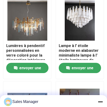
Visite de l'usine
Contrôle de la qualité
Nous contacter
Lumières à pendentif
Lampe à l' étoile
personnalisées en
moderne en alabaster
verre coloré pour la
minimaliste lampe à l'
Demandez un devis
décoration intérieure
étoile lumineuse de
luxe villa salle à
envoyer une
envoyer une
manger chambre à
Lumières pendantes de lustre
coucher lampe à
demande
demande
pendentif décorative
Chandeliers sur mesure
Sales Manager
lumières pendantes faites sur commande