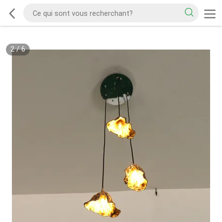
2
/
6