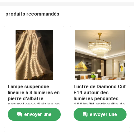
produits recommandés
Lampe suspendue
Lustre de Diamond Cut
linéaire à 3 lumières en
E14 autour des
À la maison
pierre d'albâtre
lumières pendantes
naturel avec finition en
100lm/W antirouille de
laiton antique pour
lustre
Produits
envoyer une
envoyer une
table à manger
demande
demande
À propos de nous