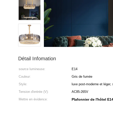
Détail Infomation
source lumineuse:
E14
Couleur:
Gris de fumée
Style:
luxe post-moderne et léger, 
Tension d'entrée (V):
AC85-265V
Mettre en évidence:
Plafonnier de l'hôtel E1