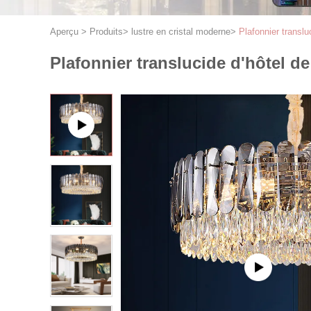
Aperçu
>
Produits
>
lustre en cristal moderne
>
Plafonnier transl
Plafonnier translucide d'hôtel d