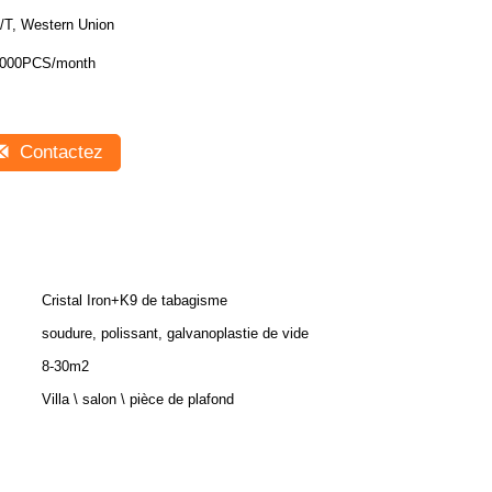
/T, Western Union
000PCS/month
Contactez
Cristal Iron+K9 de tabagisme
soudure, polissant, galvanoplastie de vide
8-30m2
Villa \ salon \ pièce de plafond