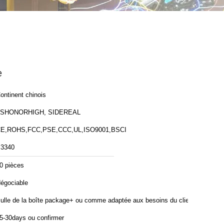
e
ontinent chinois
ZSHONORHIGH, SIDEREAL
E,ROHS,FCC,PSE,CCC,UL,ISO9001,BSCI
3340
0 pièces
égociable
ulle de la boîte package+ ou comme adaptée aux besoins du client
5-30days ou confirmer