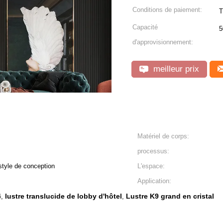
Conditions de paiement:
T
Capacité
5
d'approvisionnement:
meilleur prix
Matériel de corps:
processus:
style de conception
L'espace:
Application:
4
lustre translucide de lobby d'hôtel
Lustre K9 grand en cristal
,
,