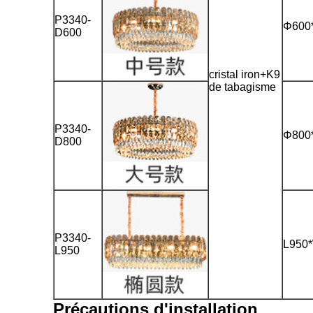
P3340-
Φ600
D600
cristal iron+K9
de tabagisme
P3340-
Φ800
D800
P3340-
L950
L950
Précautions d'installation