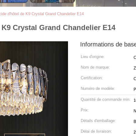
ucide d'hôtel de K9 Crystal Grand Chandelier E14
e K9 Crystal Grand Chandelier E14
Informations de bas
Lieu d'origine:
C
Nom de marque:
Certification:
C
Numéro de modèle:
P
Quantité de commande min:
1
Prix:
N
Détails d'emballage:
B
Délai de livraison:
2